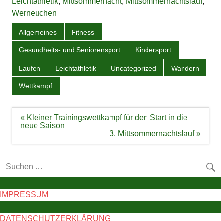
Leichtathletik
,
Mittsommernacht
,
Mittsommernachtslauf
,
Werneuchen
Allgemeines
Fitness
Gesundheits- und Seniorensport
Kindersport
Laufen
Leichtathletik
Uncategorized
Wandern
Wettkampf
Beitragsnavigation
« Kleiner Trainingswettkampf für den Start in die
neue Saison
3. Mittsommernachtslauf »
IMPRESSUM
DATENSCHUTZERKLÄRUNG