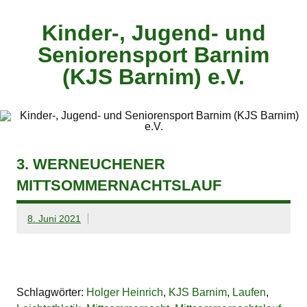
Zum
Inhalt
springen
Kinder-, Jugend- und
Seniorensport Barnim
(KJS Barnim) e.V.
3. WERNEUCHENER
MITTSOMMERNACHTSLAUF
8. Juni 2021
Schlagwörter:
Holger Heinrich
,
KJS Barnim
,
Laufen
,